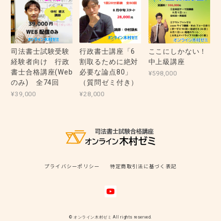
司法書士試験受験
行政書士講座「6
ここにしかない！
経験者向け 行政
割取るために絶対
中上級講座
書士合格講座(Web
必要な論点80」
¥598,000
のみ) 全74回
（質問ゼミ付き）
¥39,000
¥28,000
プライバシーポリシー
特定商取引法に基づく表記
© オンライン木村ゼミ All rights reserved.